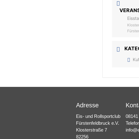
VERAN
Eisst
Kloste
Fürste
KATE
Ku
Adresse
Kont
Eis- und Rollsportclub
08141
Fürstenfeldbruck e.V.
Telefo
Klosterstraße 7
info@e
82256