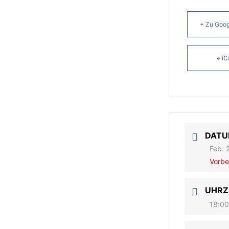
+ Zu Goog
+ iC
DAT
Feb. 
Vorbe
UHRZ
18:00