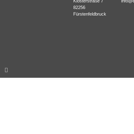
Klosterstraße 7
info@e
82256
Fürstenfeldbruck