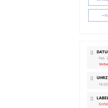
+ iC
DAT
Feb. 
Vorbe
UHRZ
18:00
LABE
Entfäl