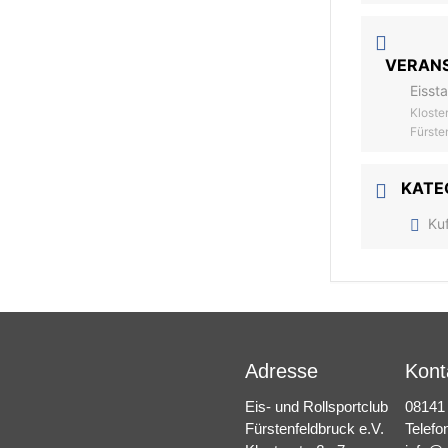
VERAN
Eisst
Kloste
Fürste
KATE
Ku
Adresse
Kont
Eis- und Rollsportclub
08141
Fürstenfeldbruck e.V.
Telefo