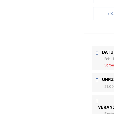
+ iC
DAT
Feb. 
Vorbe
UHRZ
21:00
VERAN
Eisst