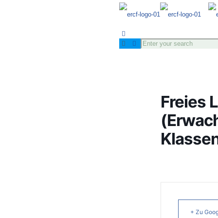
Freies 
(Erwac
Klassen
+ Zu Goog