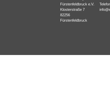
Fürstenfeldbruck e.V.
Telefo
Klosterstraße 7
info@e
82256
Fürstenfeldbruck