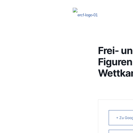
Frei- u
Figuren
Wettka
+ Zu Goog