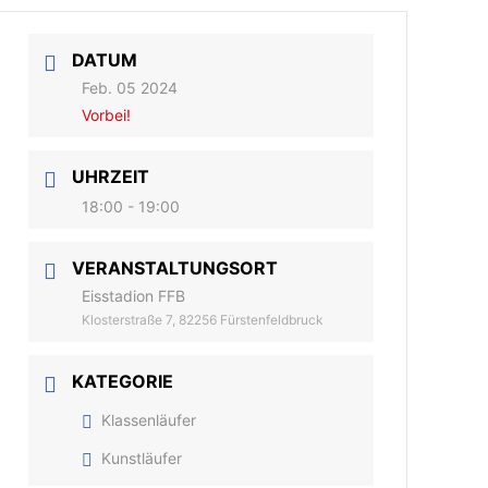
DATUM
Feb. 05 2024
Vorbei!
UHRZEIT
18:00 - 19:00
VERANSTALTUNGSORT
Eisstadion FFB
Klosterstraße 7, 82256 Fürstenfeldbruck
KATEGORIE
Klassenläufer
Kunstläufer