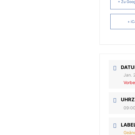
+ Zu Goog
+ iC
DAT
Jan. 
Vorbe
UHRZ
09:00
LABE
Geänd