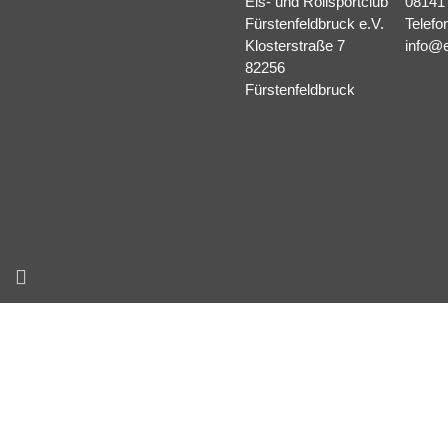
Eis- und Rollsportclub
08141
Fürstenfeldbruck e.V.
Telefo
Klosterstraße 7
info@e
82256
Fürstenfeldbruck