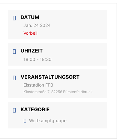
DATUM
Jan. 24 2024
Vorbei!
UHRZEIT
18:00 - 18:30
VERANSTALTUNGSORT
Eisstadion FFB
Klosterstraße 7, 82256 Fürstenfeldbruck
KATEGORIE
Wettkampfgruppe