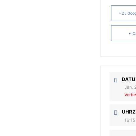
+ Zu Goog
+ iC
DAT
Jan. 
Vorbe
UHRZ
16:15