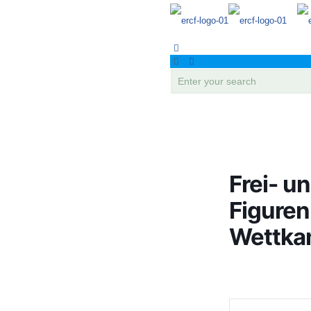
Frei- u
Figuren
Wettka