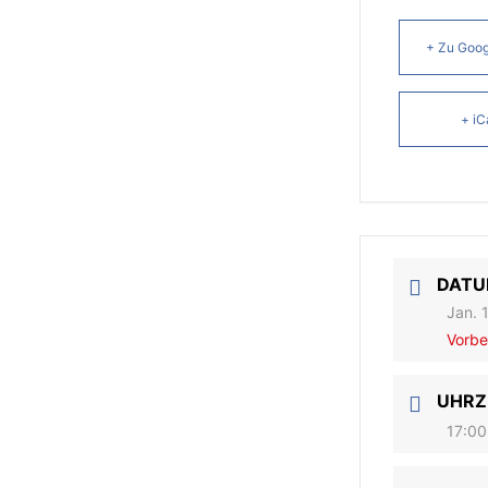
+ Zu Goog
+ iC
DAT
Jan. 
Vorbe
UHRZ
17:00