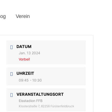
log
Verein
DATUM
Jan. 13 2024
Vorbei!
UHRZEIT
09:45 - 10:30
VERANSTALTUNGSORT
Eisstadion FFB
Klosterstraße 7, 82256 Fürstenfeldbruck