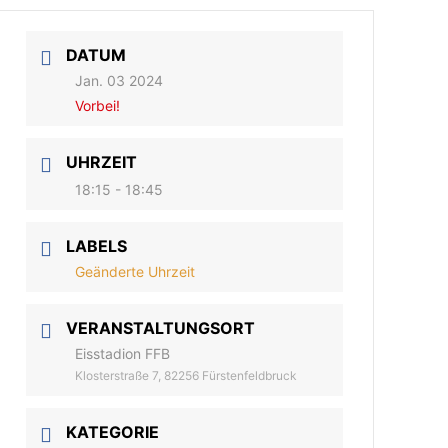
DATUM
Jan. 03 2024
Vorbei!
UHRZEIT
18:15 - 18:45
LABELS
Geänderte Uhrzeit
VERANSTALTUNGSORT
Eisstadion FFB
Klosterstraße 7, 82256 Fürstenfeldbruck
KATEGORIE