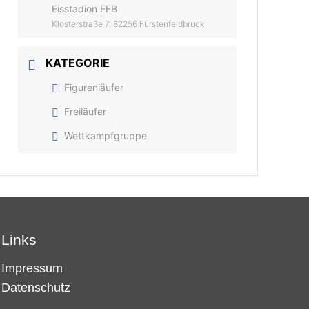
Eisstadion FFB
Klosterstraße 7, 82256 Fürstenfeldbruck
KATEGORIE
Figurenläufer
Freiläufer
Wettkampfgruppe
Links
Impressum
Datenschutz