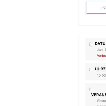
+ iC
DAT
Jan. 
Vorbe
UHRZ
10:00
VERAN
Eisst
Kloste