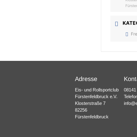
Fürste
KATE
Fr
Adresse
Kont
Eis- und Rollsportclub
08141
Fürstenfeldbruck e.V.
Telefo
Klosterstraße 7
info@e
82256
Fürstenfeldbruck