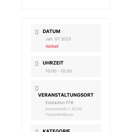
DATUM
Jan. 07 2023
Vorbei!
UHRZEIT
10:00 - 10:30
VERANSTALTUNGSORT
Eisstadion FFB
Klosterstraße 7, 82256
Fürstenfeldbruck
KATEGORIE