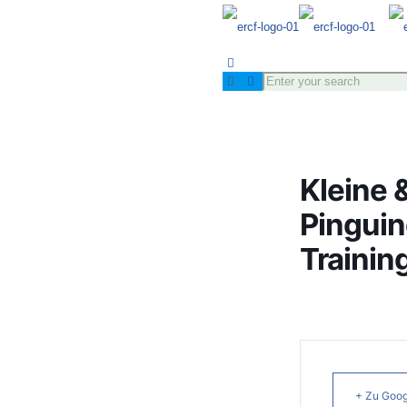
Kleine 
Pinguin
Trainin
+ Zu Goog