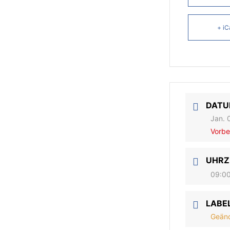
+ iC
DAT
Jan. 
Vorbe
UHRZ
09:00
LABE
Geänd