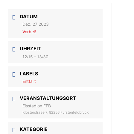
DATUM
Dez. 27 2023
Vorbei!
UHRZEIT
12:15 - 13:30
LABELS
Entfällt
VERANSTALTUNGSORT
Eisstadion FFB
Klosterstraße 7, 82256 Fürstenfeldbruck
KATEGORIE