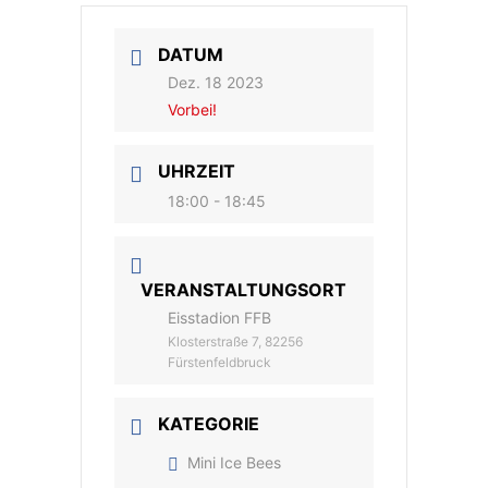
DATUM
Dez. 18 2023
Vorbei!
UHRZEIT
18:00 - 18:45
VERANSTALTUNGSORT
Eisstadion FFB
Klosterstraße 7, 82256
Fürstenfeldbruck
KATEGORIE
Mini Ice Bees