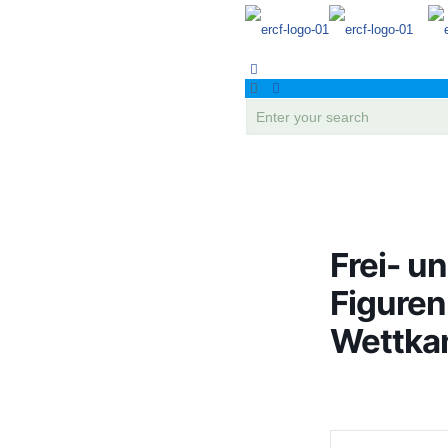
Frei- u
Figuren
Wettka