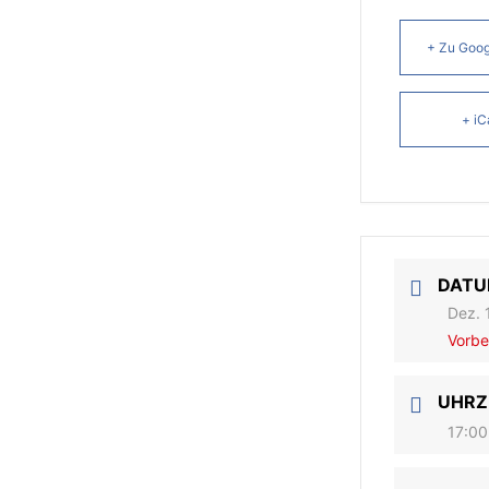
+ Zu Goog
+ iC
DAT
Dez. 
Vorbe
UHRZ
17:00