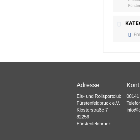
Fürste
KATE
Fr
Adresse
Kont
Eis- und Rollsportclub
08141
Fürstenfeldbruck e.V.
Telefo
Klosterstraße 7
info@e
82256
Fürstenfeldbruck