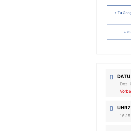
+ Zu Goog
+ iC
DAT
Dez. 
Vorbe
UHRZ
16:15