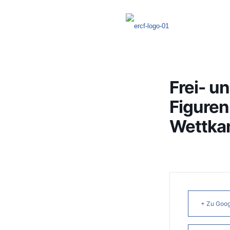
Frei- u
Figuren
Wettka
+ Zu Goog