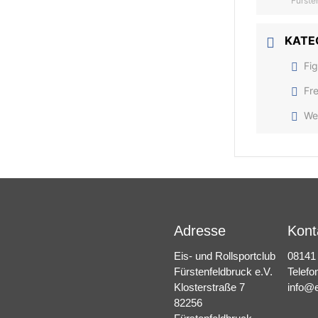
Fürste
KATE
Fig
Fre
We
Adresse
Kont
Eis- und Rollsportclub
08141
Fürstenfeldbruck e.V.
Telefo
Klosterstraße 7
info@e
82256