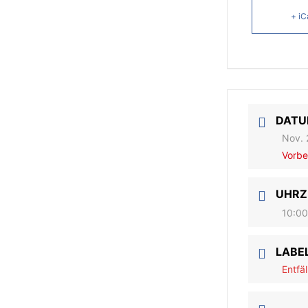
+ iC
DAT
Nov. 
Vorbe
UHRZ
10:00
LABE
Entfäl