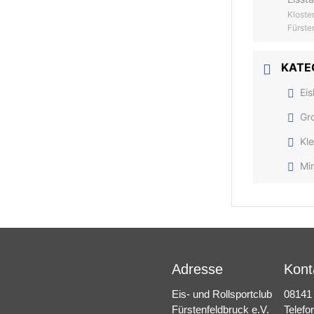
Kloste
Fürste
KATE
Eis
Gr
Kle
Min
Adresse
Kont
Eis- und Rollsportclub
08141
Fürstenfeldbruck e.V.
Telefo