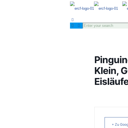
Pinguin
Klein, 
Eisläuf
+ Zu Goog