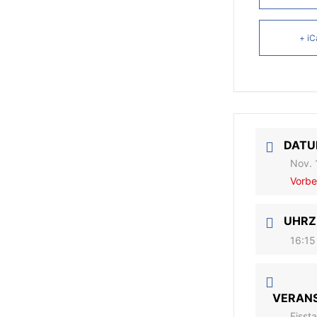
+ iC
DAT
Nov. 
Vorbe
UHRZ
16:15
VERAN
Eisst