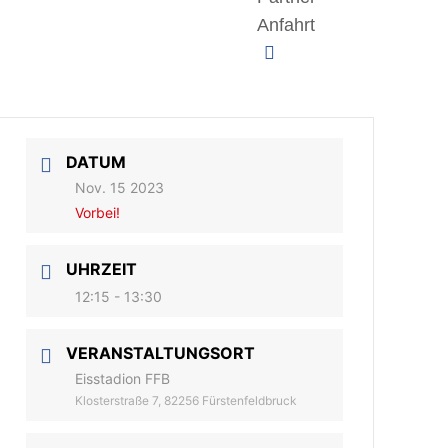
Anfahrt
DATUM
Nov. 15 2023
Vorbei!
UHRZEIT
12:15 - 13:30
VERANSTALTUNGSORT
Eisstadion FFB
Klosterstraße 7, 82256 Fürstenfeldbruck