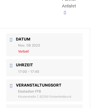
Anfahrt
DATUM
Nov. 08 2023
Vorbei!
UHRZEIT
17:00 - 17:45
VERANSTALTUNGSORT
Eisstadion FFB
Klosterstraße 7, 82256 Fürstenfeldbruck