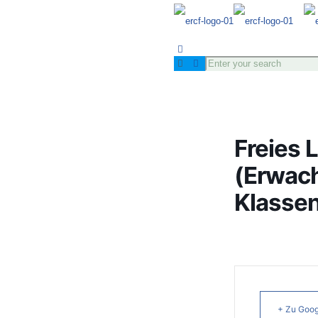
Freies 
(Erwac
Klassen
+ Zu Goog