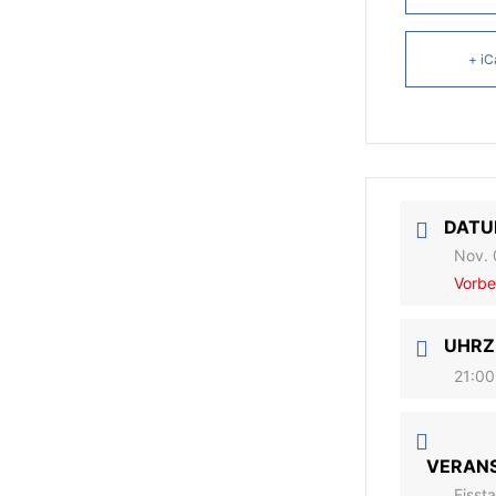
+ iC
DAT
Nov. 
Vorbe
UHRZ
21:00
VERAN
Eisst