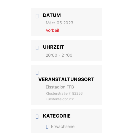
DATUM
März 05 2023
Vorbei!
UHRZEIT
20:00 - 21:00
VERANSTALTUNGSORT
Eisstadion FFB
Klosterstraße 7, 82256
Fürstenfeldbruck
KATEGORIE
Erwachsene