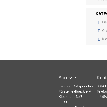
Fürste
KATE
Eis
Gr
Kle
Adresse
Kont
Eis- und Rollsportclub
08141
Fürstenfeldbruck e.V.
Telefo
Klosterstraße 7
info@e
82256