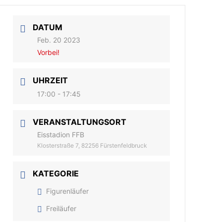
DATUM
Feb. 20 2023
Vorbei!
UHRZEIT
17:00 - 17:45
VERANSTALTUNGSORT
Eisstadion FFB
Klosterstraße 7, 82256 Fürstenfeldbruck
KATEGORIE
Figurenläufer
Freiläufer