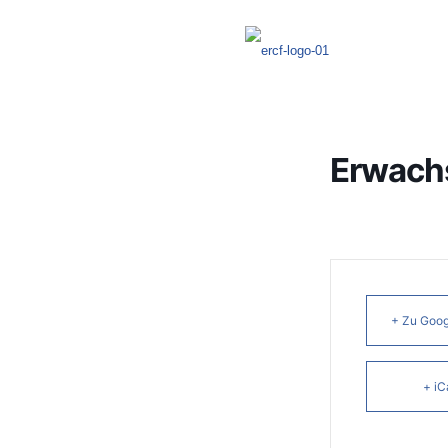
Erwach
+ Zu Goog
+ iC