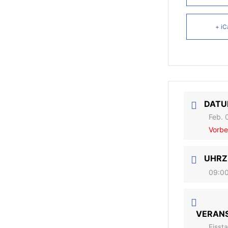
+ iC
DAT
Feb. 
Vorbe
UHRZ
09:00
VERAN
Eisst