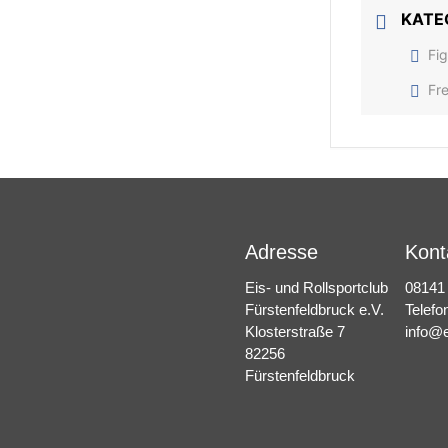
KATE
Fig
Fre
Adresse
Kont
Eis- und Rollsportclub
08141
Fürstenfeldbruck e.V.
Telefo
Klosterstraße 7
info@e
82256
Fürstenfeldbruck