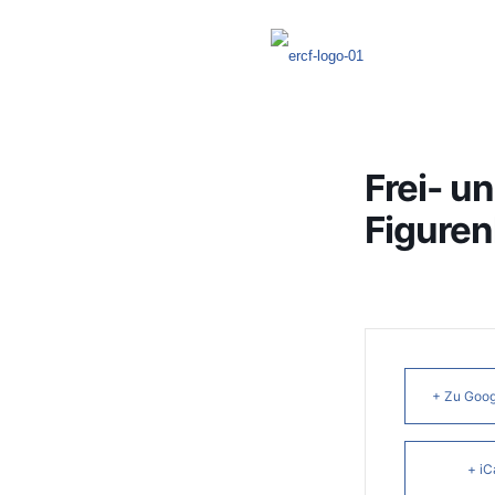
Frei- u
Figuren
+ Zu Goog
+ iC