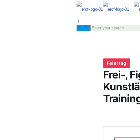
Feiertag
Frei-, 
Kunstlä
Trainin