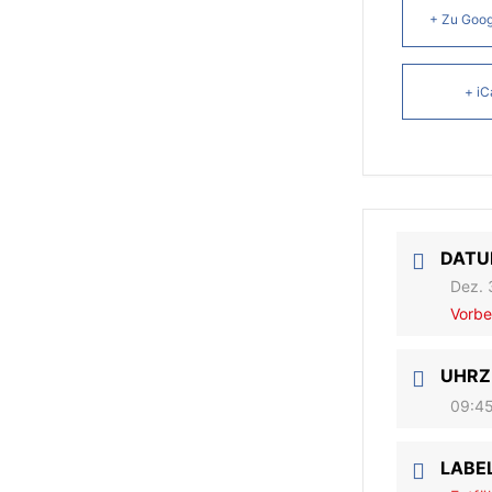
+ Zu Goog
+ iC
DAT
Dez. 
Vorbe
UHRZ
09:45
LABE