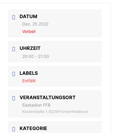
DATUM
Dez. 25 2022
Vorbei!
UHRZEIT
20:00 - 21:00
LABELS
Entfällt
VERANSTALTUNGSORT
Eisstadion FFB
Klosterstraße 7, 82256 Fürstenfeldbruck
KATEGORIE