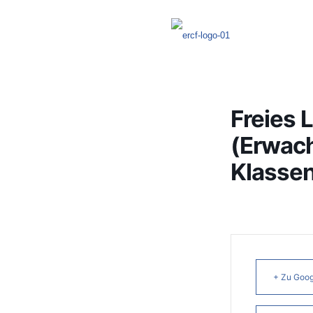
Freies 
(Erwac
Klassen
+ Zu Goog