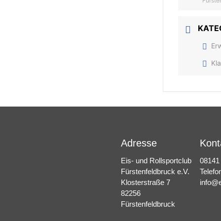
Fürste
KATE
Er
Kl
Adresse
Kont
Eis- und Rollsportclub
08141
Fürstenfeldbruck e.V.
Telefo
Klosterstraße 7
info@e
82256
Fürstenfeldbruck