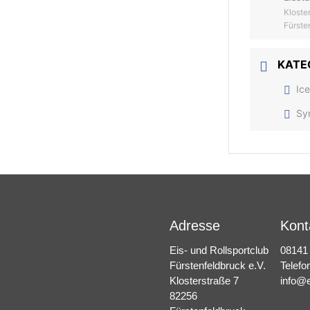
Kloste
Fürste
KATE
Ic
Sy
Adresse
Kont
Eis- und Rollsportclub
08141
Fürstenfeldbruck e.V.
Telefo
Klosterstraße 7
info@e
82256