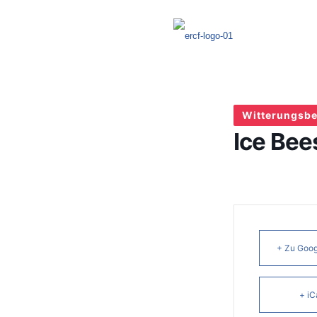
Witterungsbe
Ice Bee
+ Zu Goog
+ iC