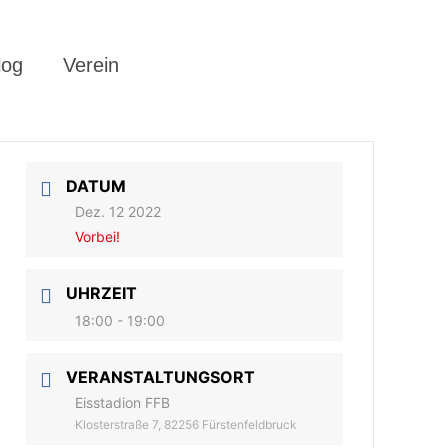
log
Verein
DATUM
Dez. 12 2022
Vorbei!
UHRZEIT
18:00 - 19:00
VERANSTALTUNGSORT
Eisstadion FFB
Klosterstraße 7, 82256 Fürstenfeldbruck