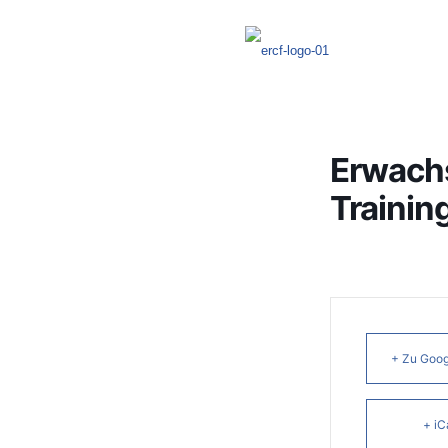
Erwach
Trainin
+ Zu Goog
+ iC